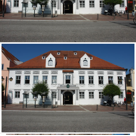
Schimmel im Haus?
Wir helfen!
Ihr Fachbetrieb für
Schimmel­beseitigung
ERFAHREN SIE MEHR