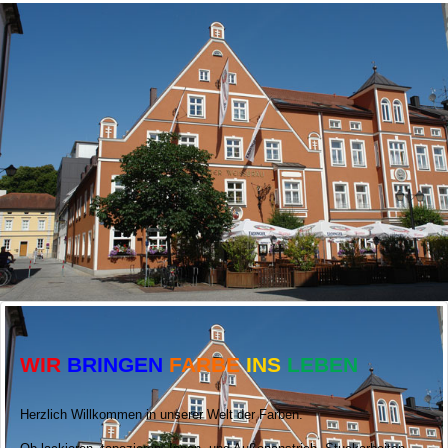
Maler gesucht?
Ihr Fachbetrieb
Tel: 08122/42633
info@maler-erding.de
KONTAKTIEREN SIE UNS
WIR
BRINGEN
FARBE
INS
LEBEN
Herzlich Willkommen in unserer Welt der Farben.