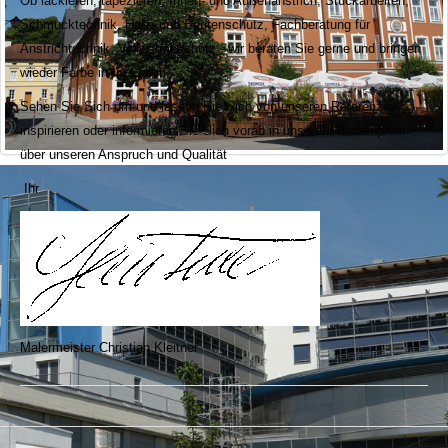
Ob lackieren, tapezieren, Innen- und Außenanstrich, Stuckarbeiten,
Schmucktechnik, Holz- und Bautenschutz, Fachberatung für
Anstrichtechnik, Vollwärmeschutz - wir beraten Sie gerne und bringen
wieder Farbe in Ihr Leben.
Sehen Sie Sich um und lassen Sie Sich von unseren Referenzen
inspirieren oder informieren Sie Sich vorab in unserem Firmenprofil
über unseren Anspruch und Qualität
Ihr
Malermeister Christian Kleitner