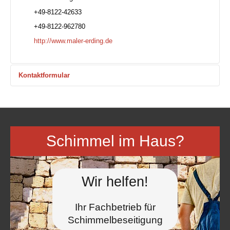
+49-8122-42633
+49-8122-962780
http://www.maler-erding.de
Kontaktformular
Eine E-Mail senden
Schimmel im Haus?
*
Benötigtes Feld
Wir helfen!
Name
*
Ihr Fachbetrieb für
Schimmel­beseitigung
E-Mail
*